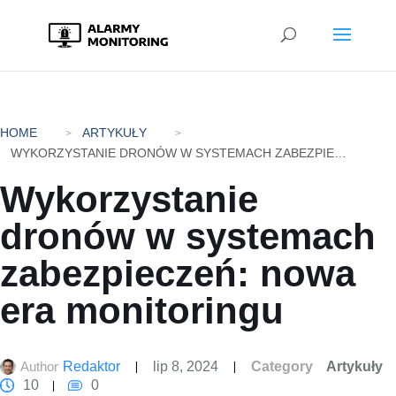
HOME
ARTYKUŁY
WYKORZYSTANIE DRONÓW W SYSTEMACH ZABEZPIECZEŃ: NOWA ERA MONITORINGU
Wykorzystanie
dronów w systemach
zabezpieczeń: nowa
era monitoringu
Author
Redaktor
lip 8, 2024
Category
Artykuły
10
0