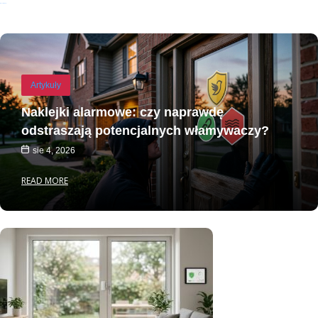
Recent Posts
Artykuły
Naklejki alarmowe: czy naprawdę
odstraszają potencjalnych włamywaczy?
sie 4, 2026
READ MORE