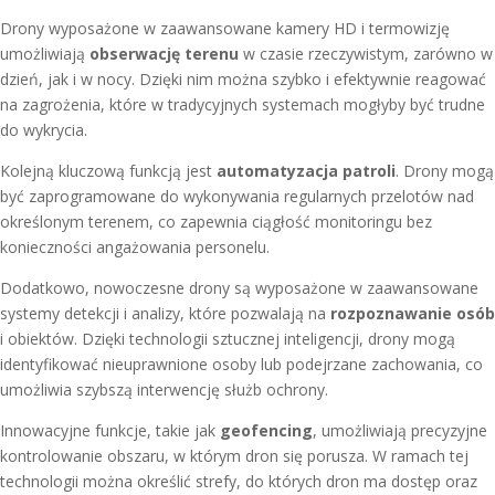
Drony wyposażone w zaawansowane kamery HD i termowizję
umożliwiają
obserwację terenu
w czasie rzeczywistym, zarówno w
dzień, jak i w nocy. Dzięki nim można szybko i efektywnie reagować
na zagrożenia, które w tradycyjnych systemach mogłyby być trudne
do wykrycia.
Kolejną kluczową funkcją jest
automatyzacja patroli
. Drony mogą
być zaprogramowane do wykonywania regularnych przelotów nad
określonym terenem, co zapewnia ciągłość monitoringu bez
konieczności angażowania personelu.
Dodatkowo, nowoczesne drony są wyposażone w zaawansowane
systemy detekcji i analizy, które pozwalają na
rozpoznawanie osób
i obiektów. Dzięki technologii sztucznej inteligencji, drony mogą
identyfikować nieuprawnione osoby lub podejrzane zachowania, co
umożliwia szybszą interwencję służb ochrony.
Innowacyjne funkcje, takie jak
geofencing
, umożliwiają precyzyjne
kontrolowanie obszaru, w którym dron się porusza. W ramach tej
technologii można określić strefy, do których dron ma dostęp oraz