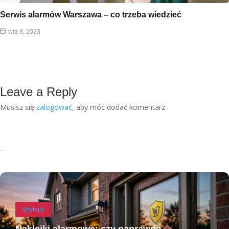
Serwis alarmów Warszawa – co trzeba wiedzieć
wrz 8, 2023
Leave a Reply
Musisz się
zalogować
, aby móc dodać komentarz.
Recent Posts
Artykuły