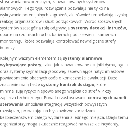
stosowania nowoczesnych, zaawansowanych systemów
alarmowych. Tego typu rozwiązania pozwalają nie tylko na
wykrywanie potencjalnych zagrożeń, ale również umożliwiają szybką
reakcję organizatorów i służb porządkowych. Wśród stosowanych
systemów szczególną rolę odgrywają
systemy detekcji intruzów
,
oparte na czujnikach ruchu, barierach podczerwieni i kamerach
monitoringu, które pozwalają kontrolować newralgiczne strefy
imprezy.
Kolejnym ważnym elementem są
systemy alarmowe
wykrywające pożary
, takie jak zaawansowane czujniki dymu, ognia
oraz systemy sygnalizacji głosowej, zapewniające natychmiastowe
powiadomienie obecnych osób o konieczności ewakuacji. Duże
znaczenie mają także
systemy kontroli dostępu
, które
minimalizują ryzyko niepowołanego wejścia do stref VIP czy
zaplecza technicznego. Ponadto zastosowanie
centralnych paneli
sterowania
umożliwia integrację wszystkich powyższych
rozwiązań, pozwalając na błyskawiczne zarządzanie
bezpieczeństwem całego wydarzenia z jednego miejsca. Dzięki temu
organizatorzy mogą skutecznie reagować na wszelkie incydenty,