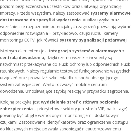
poziom bezpieczeństwa uczestników oraz ułatwiają organizację
imprezy. Przede wszystkim, należy zastosować
systemy alarmowe
dostosowane do specyfiki wydarzenia
. Analiza ryzyka oraz
wcześniejsze rozpoznanie potencjalnych zagrożeń pozwalają wybrać
odpowiednie rozwiązania – przykładowo, czujki ruchu, kamery
monitoringu CCTV, jak również
systemy sygnalizacji pożarowej
.
Istotnym elementem jest
integracja systemów alarmowych z
centralą dowodzenia
, dzięki czemu wszelkie incydenty są
natychmiast przekazywane do służb ochrony lub odpowiednich służb
ratunkowych. Należy regularnie testować funkcjonowanie wszystkich
urządzeń oraz prowadzić szkolenia dla zespołu obsługującego
system zabezpieczeń. Warto rozważyć mobilne centrum
dowodzenia, umożliwiające szybką reakcję w przypadku zagrożenia.
Kolejną praktyką jest
wydzielenie stref o różnym poziomie
zabezpieczenia
– priorytetowe sektory (np. strefa VIP, backstage)
powinny być objęte wzmożonym monitoringiem i dodatkowymi
czujkami. Zastosowanie identyfikatorów oraz ograniczenie dostępu
do kluczowych miejsc pozwala zapobiegać nieautoryzowanemu