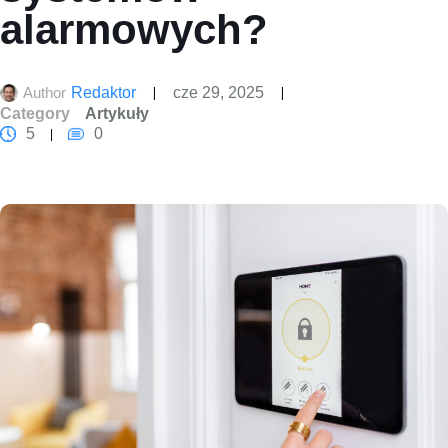
alarmowych?
Author
Redaktor
cze 29, 2025
Category
Artykuły
5
0