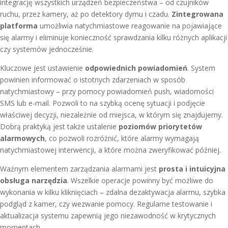
integrację wszystkich urządzeń bezpieczeństwa – od czujników
ruchu, przez kamery, aż po detektory dymu i czadu.
Zintegrowana
platforma
umożliwia natychmiastowe reagowanie na pojawiające
się alarmy i eliminuje konieczność sprawdzania kilku różnych aplikacji
czy systemów jednocześnie.
Kluczowe jest ustawienie
odpowiednich powiadomień
. System
powinien informować o istotnych zdarzeniach w sposób
natychmiastowy – przy pomocy powiadomień push, wiadomości
SMS lub e-mail. Pozwoli to na szybką ocenę sytuacji i podjęcie
właściwej decyzji, niezależnie od miejsca, w którym się znajdujemy.
Dobrą praktyką jest także ustalenie
poziomów priorytetów
alarmowych
, co pozwoli rozróżnić, które alarmy wymagają
natychmiastowej interwencji, a które można zweryfikować później.
Ważnym elementem zarządzania alarmami jest
prosta i intuicyjna
obsługa narzędzia
. Wszelkie operacje powinny być możliwe do
wykonania w kilku kliknięciach – zdalna dezaktywacja alarmu, szybka
podgląd z kamer, czy wezwanie pomocy. Regularne testowanie i
aktualizacja systemu zapewnią jego niezawodność w krytycznych
momentach.