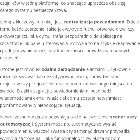
czujników w jedną platformę, co znacząco upraszcza obsługę
całego systemu bezpieczeństwa.
Jedną z kluczowych funkcji jest
centralizacja powiadomień
. Dzięki
temu każde zdarzenie, takie jak wykrycie ruchu, otwarcie drzwi czy
aktywacja czujnika dymu, trafia bezpośrednio do aplikacji na
smartfonie lub panelu sterowania. Pozwala to na szybkie reagowanie
i podejmowanie decyzji bez konieczności sprawdzania osobnych
urządzeń.
Istotne jest również
zdalne zarządzanie
alarmami. Użytkownik
może aktywować lub dezaktywować alarm, sprawdzić stan
czujników czy przejrzeć historię zdarzeń z dowolnego miejsca na
świecie. Dzięki integracji z powiadomieniami push bądź
wiadomościami e-mail właściciel domu zostaje natychmiast
poinformowany o niepokojącej sytuacji.
Nowoczesne narzędzia pozwalają także na tworzenie
scenariuszy
automatyzacji
. System może np. automatycznie wysłać
powiadomienie, włączyć światła czy zamknąć drzwi w przypadku
wykrycia zagrożenia. Taka funkcjonalność zwiększa poziom