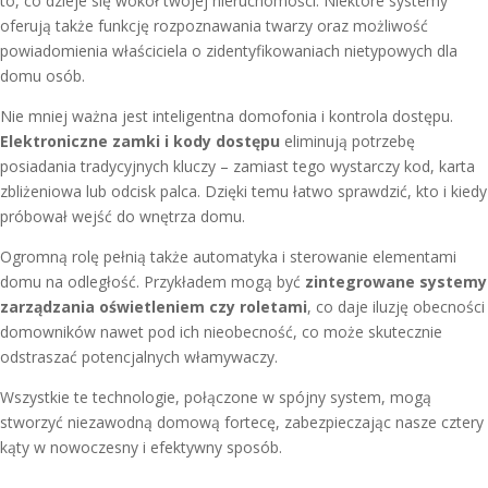
to, co dzieje się wokół twojej nieruchomości. Niektóre systemy
oferują także funkcję rozpoznawania twarzy oraz możliwość
powiadomienia właściciela o zidentyfikowaniach nietypowych dla
domu osób.
Nie mniej ważna jest inteligentna domofonia i kontrola dostępu.
Elektroniczne zamki i kody dostępu
eliminują potrzebę
posiadania tradycyjnych kluczy – zamiast tego wystarczy kod, karta
zbliżeniowa lub odcisk palca. Dzięki temu łatwo sprawdzić, kto i kiedy
próbował wejść do wnętrza domu.
Ogromną rolę pełnią także automatyka i sterowanie elementami
domu na odległość. Przykładem mogą być
zintegrowane systemy
zarządzania oświetleniem czy roletami
, co daje iluzję obecności
domowników nawet pod ich nieobecność, co może skutecznie
odstraszać potencjalnych włamywaczy.
Wszystkie te technologie, połączone w spójny system, mogą
stworzyć niezawodną domową fortecę, zabezpieczając nasze cztery
kąty w nowoczesny i efektywny sposób.