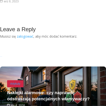
wrz 8, 2023
Leave a Reply
Musisz się
zalogować
, aby móc dodać komentarz.
Recent Posts
Artykuły
Naklejki alarmowe: czy naprawdę
odstraszają potencjalnych włamywaczy?
sie 4, 2026