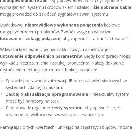
nieodpowiednich kabli
. Typy przewodów muszą być zgodne z
wymaganiami systemu i środowiskiem instalacji.
Źle dobrane kable
mogą prowadzić do zakłóceń sygnałów i awarii systemu.
Dodatkowo,
nieprawidłowo wykonane połączenia
kablowe
mogą być źródłem problemów. Zwróć uwagę na właściwe
lutowanie
i
izolację połączeń
, aby zapewnić stabilność i trwałość.
W kwestii konfiguracji, jednym z kluczowych aspektów jest
ustawienie odpowiednich parametrów
. Błędy konfiguracji mogą
wynikać z niezrozumienia instrukcji producenta. Należy dokładnie
czytać dokumentację i zrozumieć funkcje urządzeń.
Sprawdź poprawność
adresacji IP
oraz ustawień sieciowych w
systemach zdalnego nadzoru.
Zadbaj o
aktualizacje oprogramowania
– nieaktualny system
może być narażony na ataki.
Przeprowadź regularne
testy systemu
, aby upewnić się, że
działa on prawidłowo we wszystkich scenariuszach.
Pamiętając o tych kwestiach i unikając najczęstszych błędów, można