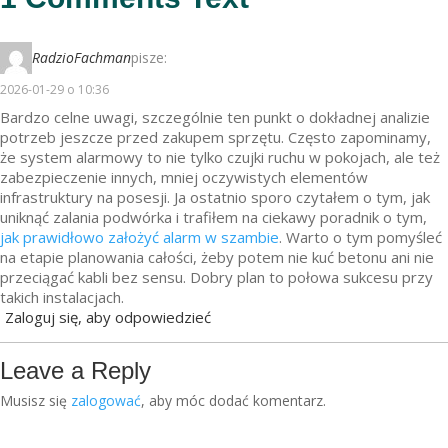
RadzioFachman
pisze:
2026-01-29 o 10:36
Bardzo celne uwagi, szczególnie ten punkt o dokładnej analizie
potrzeb jeszcze przed zakupem sprzętu. Często zapominamy,
że system alarmowy to nie tylko czujki ruchu w pokojach, ale też
zabezpieczenie innych, mniej oczywistych elementów
infrastruktury na posesji. Ja ostatnio sporo czytałem o tym, jak
uniknąć zalania podwórka i trafiłem na ciekawy poradnik o tym,
jak prawidłowo założyć alarm w szambie
. Warto o tym pomyśleć
na etapie planowania całości, żeby potem nie kuć betonu ani nie
przeciągać kabli bez sensu. Dobry plan to połowa sukcesu przy
takich instalacjach.
Zaloguj się, aby odpowiedzieć
Leave a Reply
Musisz się
zalogować
, aby móc dodać komentarz.