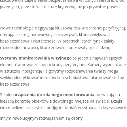
kluczowe dla zapewnienia bezpieczeństwa w różnych sektorach, od
przemysłu, przez infrastrukturę krytyczną, aż po prywatne posesje.
Nowe technologie odgrywają kluczową rolę w ochronie peryferyjnej,
oferując szereg innowacyjnych rozwiązań, które zwiększają
bezpieczeństwo i skuteczność. W ostatnich latach rynek zalały
różnorodne nowości, które zrewolucjonizowały tę dziedzinę.
Systemy monitorowania wizyjnego
to jeden z najważniejszych
elementów nowoczesnej ochrony peryferyjnej. Kamery wyposażone
w sztuczną inteligencję i algorytmy rozpoznawania twarzy mogą
szybko identyfikować intruzów i natychmiastowe alarmować służby
bezpieczeństwa.
Z kolei
urządzenia do zdalnego monitorowania
pozwalają na
bieżącą kontrolę obiektów z dowolnego miejsca na świecie. Dzięki
nim możliwe jest szybkie podjęcie działań w sytuacjach kryzysowych.
Innym rewolucyjnym rozwiązaniem są
drony
.