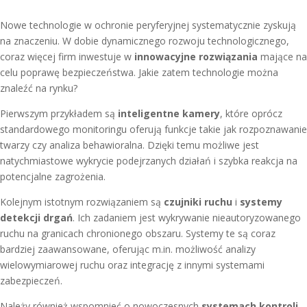
Nowe technologie w ochronie peryferyjnej systematycznie zyskują
na znaczeniu. W dobie dynamicznego rozwoju technologicznego,
coraz więcej firm inwestuje w
innowacyjne rozwiązania
mające na
celu poprawę bezpieczeństwa. Jakie zatem technologie można
znaleźć na rynku?
Pierwszym przykładem są
inteligentne kamery
, które oprócz
standardowego monitoringu oferują funkcje takie jak rozpoznawanie
twarzy czy analiza behawioralna. Dzięki temu możliwe jest
natychmiastowe wykrycie podejrzanych działań i szybka reakcja na
potencjalne zagrożenia.
Kolejnym istotnym rozwiązaniem są
czujniki ruchu
i
systemy
detekcji drgań
. Ich zadaniem jest wykrywanie nieautoryzowanego
ruchu na granicach chronionego obszaru. Systemy te są coraz
bardziej zaawansowane, oferując m.in. możliwość analizy
wielowymiarowej ruchu oraz integrację z innymi systemami
zabezpieczeń.
Należy również wspomnieć o nowoczesnych
systemach kontroli