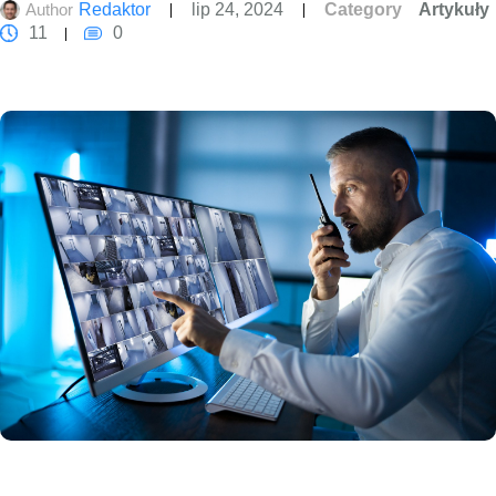
Author
Redaktor
lip 24, 2024
Category
Artykuły
11
0