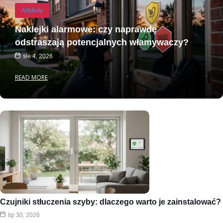
Artykuły
Naklejki alarmowe: czy naprawdę
odstraszają potencjalnych włamywaczy?
sie 4, 2026
READ MORE
Czujniki stłuczenia szyby: dlaczego warto je zainstalować?
lip 30, 2026