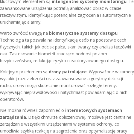
kluczowym elementem są
inteligentne systemy monitoringu
. Te
zaawansowane urządzenia potrafią analizować obraz w czasie
rzeczywistym, identyfikując potencjalne zagrożenia i automatycznie
uruchamiając alarmy.
Warto zwrócić uwagę na
biometryczne systemy dostępu
.
Technologia ta pozwala na identyfikację osób na podstawie cech
fizycznych, takich jak odcisk palca, skan twarzy czy analiza tęczówki
oka. Zastosowanie biometrii znacząco podnosi poziom
bezpieczeństwa, redukując ryzyko nieautoryzowanego dostępu.
Kolejnym przełomem są
drony patrolujące
. Wyposażone w kamery
wysokiej rozdzielczości oraz zaawansowane algorytmy detekcji
ruchu, drony mogą skutecznie monitorować rozległe tereny,
wykrywając nieprawidłowości i natychmiast powiadamiając o nich
operatorów.
Nie można również zapomnieć o
internetowych systemach
zarządzania
. Dzięki chmurze obliczeniowej, możliwe jest centralne
zarządzanie wszystkimi urządzeniami w systemie ochrony, co
umożliwia szybką reakcję na zagrożenia oraz optymalizację pracy