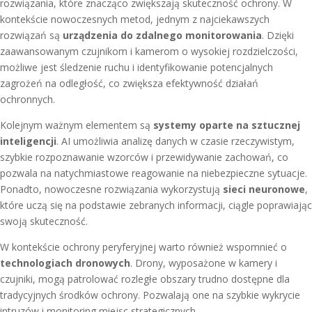
rozwiązania, które znacząco zwiększają skuteczność ochrony. W
kontekście nowoczesnych metod, jednym z najciekawszych
rozwiązań są
urządzenia do zdalnego monitorowania
. Dzięki
zaawansowanym czujnikom i kamerom o wysokiej rozdzielczości,
możliwe jest śledzenie ruchu i identyfikowanie potencjalnych
zagrożeń na odległość, co zwiększa efektywność działań
ochronnych.
Kolejnym ważnym elementem są
systemy oparte na sztucznej
inteligencji
. AI umożliwia analizę danych w czasie rzeczywistym,
szybkie rozpoznawanie wzorców i przewidywanie zachowań, co
pozwala na natychmiastowe reagowanie na niebezpieczne sytuacje.
Ponadto, nowoczesne rozwiązania wykorzystują
sieci neuronowe
,
które uczą się na podstawie zebranych informacji, ciągle poprawiając
swoją skuteczność.
W kontekście ochrony peryferyjnej warto również wspomnieć o
technologiach dronowych
. Drony, wyposażone w kamery i
czujniki, mogą patrolować rozległe obszary trudno dostępne dla
tradycyjnych środków ochrony. Pozwalają one na szybkie wykrycie
intruzów i monitoring miejsc strategicznych.