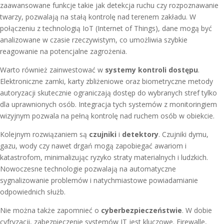
zaawansowane funkcje takie jak detekcja ruchu czy rozpoznawanie
twarzy, pozwalają na stałą kontrolę nad terenem zakładu. W
połączeniu z technologią IoT (Internet of Things), dane mogą być
analizowane w czasie rzeczywistym, co umożliwia szybkie
reagowanie na potencjalne zagrożenia.
Warto również zainwestować w
systemy kontroli dostępu
.
Elektroniczne zamki, karty zbliżeniowe oraz biometryczne metody
autoryzacji skutecznie ograniczają dostęp do wybranych stref tylko
dla uprawnionych osób. Integracja tych systemów z monitoringiem
wizyjnym pozwala na pełną kontrolę nad ruchem osób w obiekcie.
Kolejnym rozwiązaniem są
czujniki
i
detektory
. Czujniki dymu,
gazu, wody czy nawet drgań mogą zapobiegać awariom i
katastrofom, minimalizując ryzyko straty materialnych i ludzkich.
Nowoczesne technologie pozwalają na automatyczne
sygnalizowanie problemów i natychmiastowe powiadamianie
odpowiednich służb.
Nie można także zapomnieć o
cyberbezpieczeństwie
. W dobie
cyfryzacji, zabezpieczenie systemów IT jest kluczowe. Firewalle,