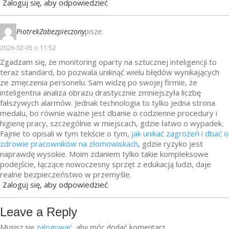
Zaloguj się, aby odpowiedzieć
PiotrekZabezpieczony
pisze:
2026-02-05 o 11:52
Zgadzam się, że monitoring oparty na sztucznej inteligencji to
teraz standard, bo pozwala uniknąć wielu błędów wynikających
ze zmęczenia personelu. Sam widzę po swojej firmie, że
inteligentna analiza obrazu drastycznie zmniejszyła liczbę
fałszywych alarmów. Jednak technologia to tylko jedna strona
medalu, bo równie ważne jest dbanie o codzienne procedury i
higienę pracy, szczególnie w miejscach, gdzie łatwo o wypadek.
Fajnie to opisali w tym tekście o tym,
jak unikać zagrożeń i dbać o
zdrowie pracowników na złomowiskach
, gdzie ryzyko jest
naprawdę wysokie. Moim zdaniem tylko takie kompleksowe
podejście, łączące nowoczesny sprzęt z edukacją ludzi, daje
realne bezpieczeństwo w przemyśle.
Zaloguj się, aby odpowiedzieć
Leave a Reply
Musisz się
zalogować
, aby móc dodać komentarz.