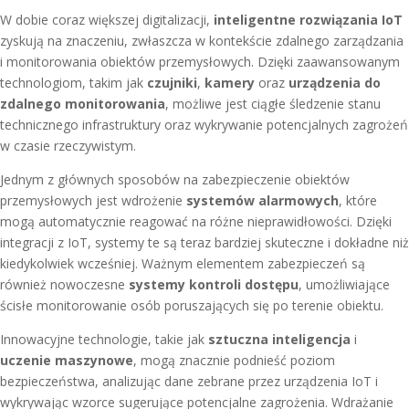
W dobie coraz większej digitalizacji,
inteligentne rozwiązania IoT
zyskują na znaczeniu, zwłaszcza w kontekście zdalnego zarządzania
i monitorowania obiektów przemysłowych. Dzięki zaawansowanym
technologiom, takim jak
czujniki
,
kamery
oraz
urządzenia do
zdalnego monitorowania
, możliwe jest ciągłe śledzenie stanu
technicznego infrastruktury oraz wykrywanie potencjalnych zagrożeń
w czasie rzeczywistym.
Jednym z głównych sposobów na zabezpieczenie obiektów
przemysłowych jest wdrożenie
systemów alarmowych
, które
mogą automatycznie reagować na różne nieprawidłowości. Dzięki
integracji z IoT, systemy te są teraz bardziej skuteczne i dokładne niż
kiedykolwiek wcześniej. Ważnym elementem zabezpieczeń są
również nowoczesne
systemy kontroli dostępu
, umożliwiające
ścisłe monitorowanie osób poruszających się po terenie obiektu.
Innowacyjne technologie, takie jak
sztuczna inteligencja
i
uczenie maszynowe
, mogą znacznie podnieść poziom
bezpieczeństwa, analizując dane zebrane przez urządzenia IoT i
wykrywając wzorce sugerujące potencjalne zagrożenia. Wdrażanie