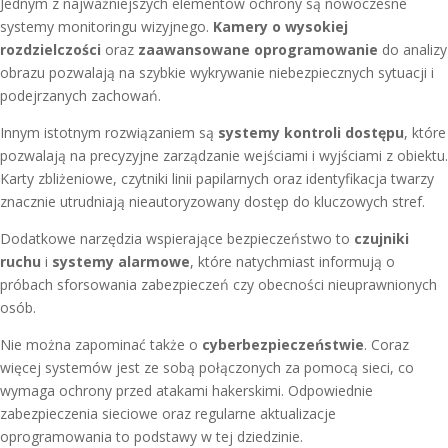
Jednym z najważniejszych elementów ochrony są nowoczesne
systemy monitoringu wizyjnego.
Kamery o wysokiej
rozdzielczości
oraz
zaawansowane oprogramowanie
do analizy
obrazu pozwalają na szybkie wykrywanie niebezpiecznych sytuacji i
podejrzanych zachowań.
Innym istotnym rozwiązaniem są
systemy kontroli dostępu
, które
pozwalają na precyzyjne zarządzanie wejściami i wyjściami z obiektu.
Karty zbliżeniowe, czytniki linii papilarnych oraz identyfikacja twarzy
znacznie utrudniają nieautoryzowany dostęp do kluczowych stref.
Dodatkowe narzędzia wspierające bezpieczeństwo to
czujniki
ruchu
i
systemy alarmowe
, które natychmiast informują o
próbach sforsowania zabezpieczeń czy obecności nieuprawnionych
osób.
Nie można zapominać także o
cyberbezpieczeństwie
. Coraz
więcej systemów jest ze sobą połączonych za pomocą sieci, co
wymaga ochrony przed atakami hakerskimi. Odpowiednie
zabezpieczenia sieciowe oraz regularne aktualizacje
oprogramowania to podstawy w tej dziedzinie.