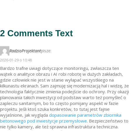
2 Comments Text
RadzioProjektant
pisze:
2026-01-29 o 10:48
Bardzo trafne uwagi dotyczące monitoringu, zwłaszcza ten
wątek o analityce obrazu i AI robi robotę w dużych zakładach,
gdzie człowiek nie jest w stanie wyłapać wszystkiego na
kilkunastu ekranach. Sam zajmuję się modernizacją hal i widzę, że
technologia faktycznie zmienia podejście do ochrony. Przy okazji
planowania takich inwestycji od podstaw warto też pomyśleć o
zapleczu sanitarnym, bo to często pomijany aspekt w fazie
projektu. Jeśli ktoś szuka konkretów, to tutaj jest fajnie
wyjaśnione, jak wygląda
dopasowanie parametrów zbiornika
betonowego pod inwestycje przemysłowe
. Bezpieczeństwo to
nie tylko kamery, ale też sprawna infrastruktura techniczna.