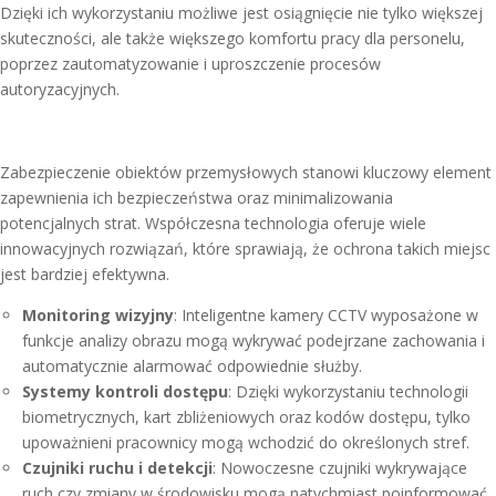
Dzięki ich wykorzystaniu możliwe jest osiągnięcie nie tylko większej
skuteczności, ale także większego komfortu pracy dla personelu,
poprzez zautomatyzowanie i uproszczenie procesów
autoryzacyjnych.
Zabezpieczenie obiektów przemysłowych stanowi kluczowy element
zapewnienia ich bezpieczeństwa oraz minimalizowania
potencjalnych strat. Współczesna technologia oferuje wiele
innowacyjnych rozwiązań, które sprawiają, że ochrona takich miejsc
jest bardziej efektywna.
Monitoring wizyjny
: Inteligentne kamery CCTV wyposażone w
funkcje analizy obrazu mogą wykrywać podejrzane zachowania i
automatycznie alarmować odpowiednie służby.
Systemy kontroli dostępu
: Dzięki wykorzystaniu technologii
biometrycznych, kart zbliżeniowych oraz kodów dostępu, tylko
upoważnieni pracownicy mogą wchodzić do określonych stref.
Czujniki ruchu i detekcji
: Nowoczesne czujniki wykrywające
ruch czy zmiany w środowisku mogą natychmiast poinformować