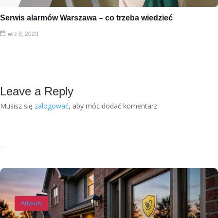
Serwis alarmów Warszawa – co trzeba wiedzieć
wrz 8, 2023
Leave a Reply
Musisz się
zalogować
, aby móc dodać komentarz.
Recent Posts
Artykuły