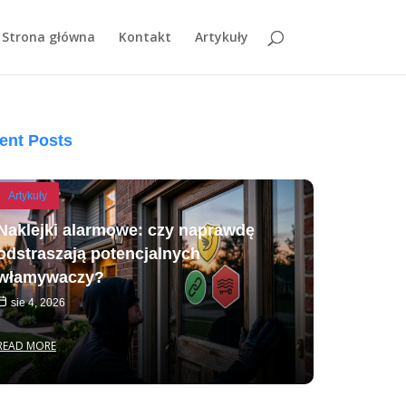
Strona główna
Kontakt
Artykuły
ent Posts
Artykuły
Naklejki alarmowe: czy naprawdę
odstraszają potencjalnych
włamywaczy?
sie 4, 2026
READ MORE