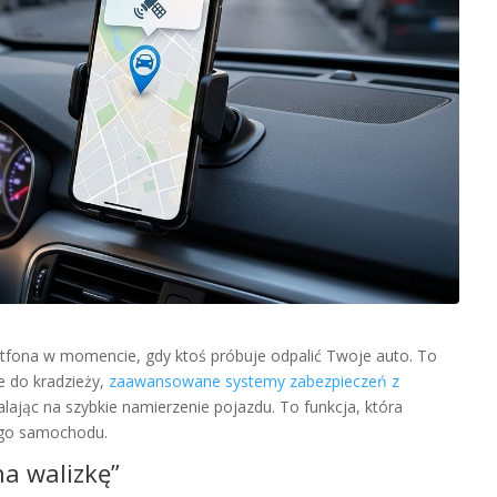
tfona w momencie, gdy ktoś próbuje odpalić Twoje auto. To
e do kradzieży,
zaawansowane systemy zabezpieczeń z
alając na szybkie namierzenie pojazdu. To funkcja, która
ego samochodu.
na walizkę”