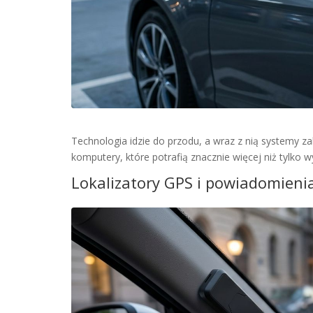
Technologia idzie do przodu, a wraz z nią systemy 
komputery, które potrafią znacznie więcej niż tylko w
Lokalizatory GPS i powiadomien