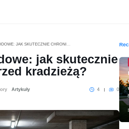
ALARMY SAMOCHODOWE: JAK SKUTECZNIE CHRONIĆ POJAZD PRZED KRADZIEŻĄ?
Rec
owe: jak skutecznie
rzed kradzieżą?
ory
Artykuły
4
0