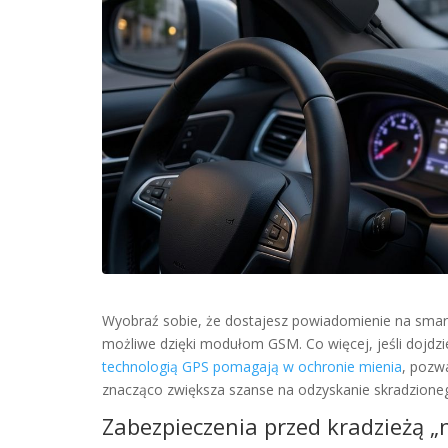
Wyobraź sobie, że dostajesz powiadomienie na smar
możliwe dzięki modułom GSM. Co więcej, jeśli dojdzi
technologią GPS pomagają w ochronie mienia
, pozw
znacząco zwiększa szanse na odzyskanie skradzion
Zabezpieczenia przed kradzieżą „