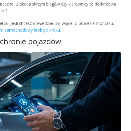
uteczne. Blokada skrzyni biegów czy kierownicy to dodatkowa
zież.
etod. Jeśli chcesz dowiedzieć się więcej o procesie montażu,
arm samochodowy krok po kroku
.
chronie pojazdów