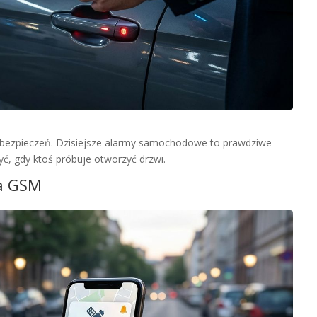
zabezpieczeń. Dzisiejsze alarmy samochodowe to prawdziwe
yć, gdy ktoś próbuje otworzyć drzwi.
ia GSM