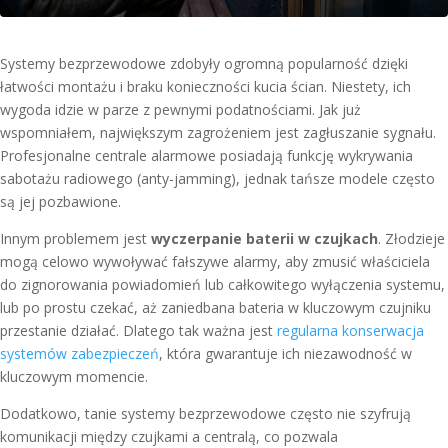
Systemy bezprzewodowe zdobyły ogromną popularność dzięki
łatwości montażu i braku konieczności kucia ścian. Niestety, ich
wygoda idzie w parze z pewnymi podatnościami. Jak już
wspomniałem, największym zagrożeniem jest zagłuszanie sygnału.
Profesjonalne centrale alarmowe posiadają funkcję wykrywania
sabotażu radiowego (anty-jamming), jednak tańsze modele często
są jej pozbawione.
Innym problemem jest
wyczerpanie baterii w czujkach
. Złodzieje
mogą celowo wywoływać fałszywe alarmy, aby zmusić właściciela
do zignorowania powiadomień lub całkowitego wyłączenia systemu,
lub po prostu czekać, aż zaniedbana bateria w kluczowym czujniku
przestanie działać. Dlatego tak ważna jest
regularna konserwacja
systemów zabezpieczeń
, która gwarantuje ich niezawodność w
kluczowym momencie.
Dodatkowo, tanie systemy bezprzewodowe często nie szyfrują
komunikacji między czujkami a centralą, co pozwala