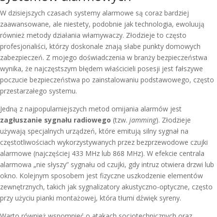
W dzisiejszych czasach systemy alarmowe są coraz bardziej
zaawansowane, ale niestety, podobnie jak technologia, ewoluują
również metody działania włamywaczy. Złodzieje to często
profesjonaliści, którzy doskonale znają słabe punkty domowych
zabezpieczeń. Z mojego doświadczenia w branży bezpieczeństwa
wynika, że najczęstszym błędem właścicieli posesji jest fałszywe
poczucie bezpieczeństwa po zainstalowaniu podstawowego, często
przestarzałego systemu.
Jedną z najpopularniejszych metod omijania alarmów jest
zagłuszanie sygnału radiowego
(tzw.
jamming
). Złodzieje
używają specjalnych urządzeń, które emitują silny sygnał na
częstotliwościach wykorzystywanych przez bezprzewodowe czujki
alarmowe (najczęściej 433 MHz lub 868 MHz). W efekcie centrala
alarmowa „nie słyszy” sygnału od czujki, gdy intruz otwiera drzwi lub
okno. Kolejnym sposobem jest fizyczne uszkodzenie elementów
zewnętrznych, takich jak sygnalizatory akustyczno-optyczne, często
przy użyciu pianki montażowej, która tłumi dźwięk syreny.
Warto również wspomnieć o atakach socjotechnicznych oraz