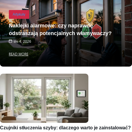
Artykuły
Naklejki alarmowe: czy naprawdę
odstraszają potencjalnych włamywaczy?
sie 4, 2026
READ MORE
Czujniki stłuczenia szyby: dlaczego warto je zainstalować?