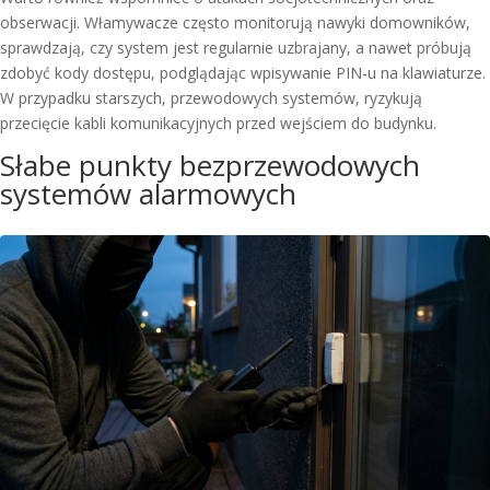
obserwacji. Włamywacze często monitorują nawyki domowników,
sprawdzają, czy system jest regularnie uzbrajany, a nawet próbują
zdobyć kody dostępu, podglądając wpisywanie PIN-u na klawiaturze.
W przypadku starszych, przewodowych systemów, ryzykują
przecięcie kabli komunikacyjnych przed wejściem do budynku.
Słabe punkty bezprzewodowych
systemów alarmowych