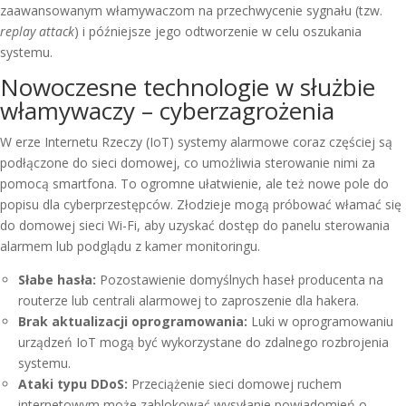
zaawansowanym włamywaczom na przechwycenie sygnału (tzw.
replay attack
) i późniejsze jego odtworzenie w celu oszukania
systemu.
Nowoczesne technologie w służbie
włamywaczy – cyberzagrożenia
W erze Internetu Rzeczy (IoT) systemy alarmowe coraz częściej są
podłączone do sieci domowej, co umożliwia sterowanie nimi za
pomocą smartfona. To ogromne ułatwienie, ale też nowe pole do
popisu dla cyberprzestępców. Złodzieje mogą próbować włamać się
do domowej sieci Wi-Fi, aby uzyskać dostęp do panelu sterowania
alarmem lub podglądu z kamer monitoringu.
Słabe hasła:
Pozostawienie domyślnych haseł producenta na
routerze lub centrali alarmowej to zaproszenie dla hakera.
Brak aktualizacji oprogramowania:
Luki w oprogramowaniu
urządzeń IoT mogą być wykorzystane do zdalnego rozbrojenia
systemu.
Ataki typu DDoS:
Przeciążenie sieci domowej ruchem
internetowym może zablokować wysyłanie powiadomień o