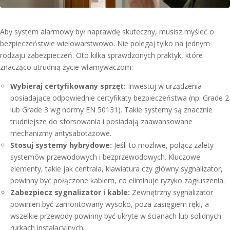
Aby system alarmowy był naprawdę skuteczny, musisz myśleć o
bezpieczeństwie wielowarstwowo. Nie polegaj tylko na jednym
rodzaju zabezpieczeń. Oto kilka sprawdzonych praktyk, które
znacząco utrudnią życie włamywaczom:
Wybieraj certyfikowany sprzęt:
Inwestuj w urządzenia
posiadające odpowiednie certyfikaty bezpieczeństwa (np. Grade 2
lub Grade 3 wg normy EN 50131). Takie systemy są znacznie
trudniejsze do sforsowania i posiadają zaawansowane
mechanizmy antysabotażowe.
Stosuj systemy hybrydowe:
Jeśli to możliwe, połącz zalety
systemów przewodowych i bezprzewodowych. Kluczowe
elementy, takie jak centrala, klawiatura czy główny sygnalizator,
powinny być połączone kablem, co eliminuje ryzyko zagłuszenia.
Zabezpiecz sygnalizator i kable:
Zewnętrzny sygnalizator
powinien być zamontowany wysoko, poza zasięgiem ręki, a
wszelkie przewody powinny być ukryte w ścianach lub solidnych
rurkach instalacyjnych.