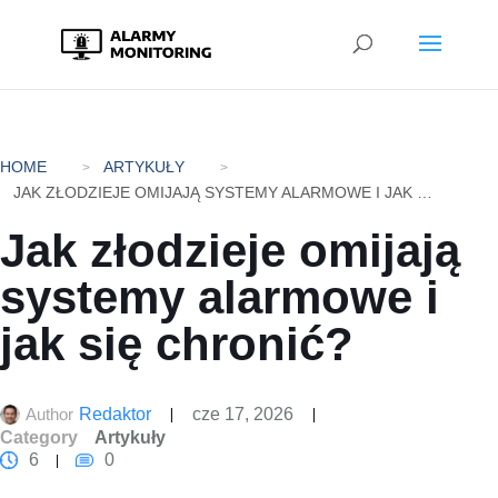
HOME
ARTYKUŁY
JAK ZŁODZIEJE OMIJAJĄ SYSTEMY ALARMOWE I JAK SIĘ CHRONIĆ?
Jak złodzieje omijają
systemy alarmowe i
jak się chronić?
Author
Redaktor
cze 17, 2026
Category
Artykuły
6
0