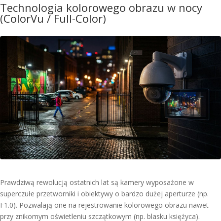
Technologia kolorowego obrazu w nocy
(ColorVu / Full-Color)
Prawdziwą rewolucją ostatnich lat są kamery wyposażone w
superczułe przetworniki i obiektywy o bardzo dużej aperturze (np.
F1.0). Pozwalają one na rejestrowanie kolorowego obrazu nawet
przy znikomym oświetleniu szczątkowym (np. blasku księżyca).