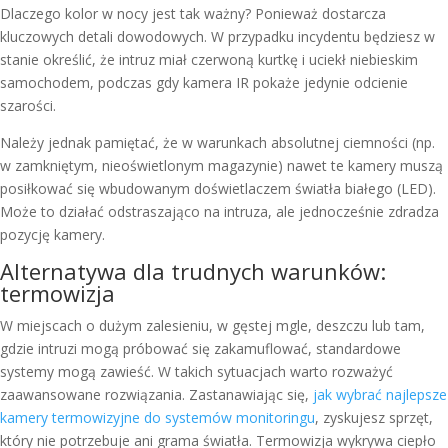
Dlaczego kolor w nocy jest tak ważny? Ponieważ dostarcza
kluczowych detali dowodowych. W przypadku incydentu będziesz w
stanie określić, że intruz miał czerwoną kurtkę i uciekł niebieskim
samochodem, podczas gdy kamera IR pokaże jedynie odcienie
szarości.
Należy jednak pamiętać, że w warunkach absolutnej ciemności (np.
w zamkniętym, nieoświetlonym magazynie) nawet te kamery muszą
posiłkować się wbudowanym doświetlaczem światła białego (LED).
Może to działać odstraszająco na intruza, ale jednocześnie zdradza
pozycję kamery.
Alternatywa dla trudnych warunków:
termowizja
W miejscach o dużym zalesieniu, w gęstej mgle, deszczu lub tam,
gdzie intruzi mogą próbować się zakamuflować, standardowe
systemy mogą zawieść. W takich sytuacjach warto rozważyć
zaawansowane rozwiązania. Zastanawiając się,
jak wybrać najlepsze
kamery termowizyjne do systemów monitoringu
, zyskujesz sprzęt,
który nie potrzebuje ani grama światła. Termowizja wykrywa ciepło