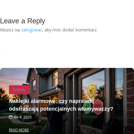
Leave a Reply
Musisz się
zalogować
, aby móc dodać komentarz.
Recent Posts
Artykuły
Naklejki alarmowe: czy naprawdę
odstraszają potencjalnych włamywaczy?
sie 4, 2026
READ MORE