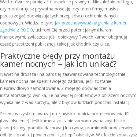
Warto również pamiętać o aspekcie prawnym. Niezależnie od tego,
czy monitorujesz prywatną posesję, czy teren firmy, musisz
przestrzegać obowiązujących przepisów o ochronie danych
osobowych. Wiedza o tym,
jak przechowywać nagrania z kamer
zgodnie z RODO
, uchroni Cię przed potencjalnymi karami
finansowymi, zwłaszcza jeśli obiektywy Twoich kamer obejmują
część przestrzeni publicznej, takiej jak chodnik czy ulica.
Praktyczne błędy przy montażu
kamer nocnych – jak ich unikać?
Nawet najdroższa i najbardziej zaawansowana technologicznie
kamera nocna nie spełni swojego zadania, jeśli zostanie
nieprawidłowo zamontowana. Z mojego doświadczenia
instalatorskiego wynika, że najwięcej problemów z obrazem nocnym
wynika nie z wad sprzętu, ale z błędów ludzkich podczas instalacji.
Przede wszystkim uważaj na zjawisko odbicia promieniowania IR
(tzw. olśnienie). Jeśli kamera zostanie zamontowana zbyt blisko
jasnej ściany, podbitki dachowej lub rynny, promiennik podczerwieni
odbije się od tej powierzchni i „oślepi” obiektyw. W efekcie zobaczysz