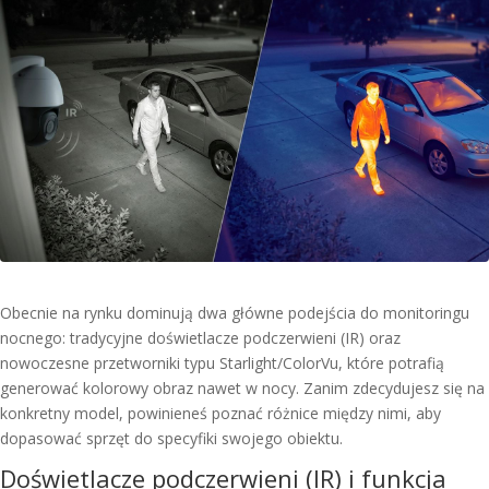
Obecnie na rynku dominują dwa główne podejścia do monitoringu
nocnego: tradycyjne doświetlacze podczerwieni (IR) oraz
nowoczesne przetworniki typu Starlight/ColorVu, które potrafią
generować kolorowy obraz nawet w nocy. Zanim zdecydujesz się na
konkretny model, powinieneś poznać różnice między nimi, aby
dopasować sprzęt do specyfiki swojego obiektu.
Doświetlacze podczerwieni (IR) i funkcja