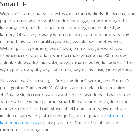
Smart IR
Większość kamer na rynku jest wyposażona w diody IR. Działają one
poprzez emitowanie światła podczerwonego, niewidocznego dla
ludzkiego oka, ale doskonale rejestrowanego przez obiektyw
kamery. Obraz uzyskiwany w ten sposób jest monochromatyczny
(czarno-biały), ale charakteryzuje się wysoką szczegółowością.
Wybierając taką kamerę, zwróć uwagę na zasięg doświetlacza.
Producenci często podają wartości maksymalne (np. 30 metrów),
jednak z doświadczenia radzę przyjąć margines błędu i podzielić ten
wynik przez dwa, aby uzyskać realny, użyteczny zasięg identyfikacji.
Niezwykle ważną funkcją, której powinieneś szukać, jest Smart IR
(Inteligentna Podczerwień). W starszych modelach kamer obiekt
zbliżający się do obiektywu stawał się prześwietlony – twarz intruza
zamieniała się w białą plamę. Smart IR dynamicznie reguluje moc
diod w zależności od odległości obiektu od kamery, gwarantując
idealną ekspozycję. Jeśli interesuje Cię profesjonalna
instalacja
kamer przemysłowych
, urządzenia ze Smart IR to absolutne
minimum technologiczne.