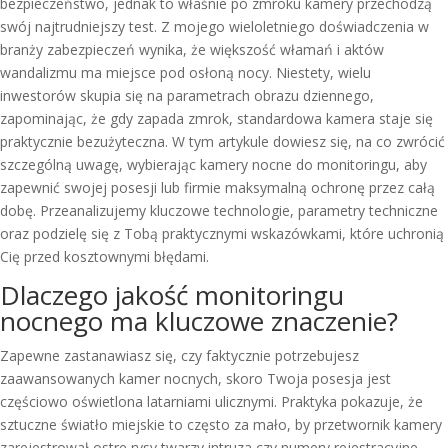
bezpieczeństwo, jednak to właśnie po zmroku kamery przechodzą
swój najtrudniejszy test. Z mojego wieloletniego doświadczenia w
branży zabezpieczeń wynika, że większość włamań i aktów
wandalizmu ma miejsce pod osłoną nocy. Niestety, wielu
inwestorów skupia się na parametrach obrazu dziennego,
zapominając, że gdy zapada zmrok, standardowa kamera staje się
praktycznie bezużyteczna. W tym artykule dowiesz się, na co zwrócić
szczególną uwagę, wybierając kamery nocne do monitoringu, aby
zapewnić swojej posesji lub firmie maksymalną ochronę przez całą
dobę. Przeanalizujemy kluczowe technologie, parametry techniczne
oraz podzielę się z Tobą praktycznymi wskazówkami, które uchronią
Cię przed kosztownymi błędami.
Dlaczego jakość monitoringu
nocnego ma kluczowe znaczenie?
Zapewne zastanawiasz się, czy faktycznie potrzebujesz
zaawansowanych kamer nocnych, skoro Twoja posesja jest
częściowo oświetlona latarniami ulicznymi. Praktyka pokazuje, że
sztuczne światło miejskie to często za mało, by przetwornik kamery
zarejestrował ostre rysy twarzy intruza czy numery rejestracyjne