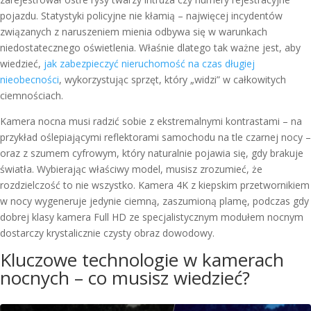
pojazdu. Statystyki policyjne nie kłamią – najwięcej incydentów
związanych z naruszeniem mienia odbywa się w warunkach
niedostatecznego oświetlenia. Właśnie dlatego tak ważne jest, aby
wiedzieć,
jak zabezpieczyć nieruchomość na czas długiej
nieobecności
, wykorzystując sprzęt, który „widzi” w całkowitych
ciemnościach.
Kamera nocna musi radzić sobie z ekstremalnymi kontrastami – na
przykład oślepiającymi reflektorami samochodu na tle czarnej nocy –
oraz z szumem cyfrowym, który naturalnie pojawia się, gdy brakuje
światła. Wybierając właściwy model, musisz zrozumieć, że
rozdzielczość to nie wszystko. Kamera 4K z kiepskim przetwornikiem
w nocy wygeneruje jedynie ciemną, zaszumioną plamę, podczas gdy
dobrej klasy kamera Full HD ze specjalistycznym modułem nocnym
dostarczy krystalicznie czysty obraz dowodowy.
Kluczowe technologie w kamerach
nocnych – co musisz wiedzieć?