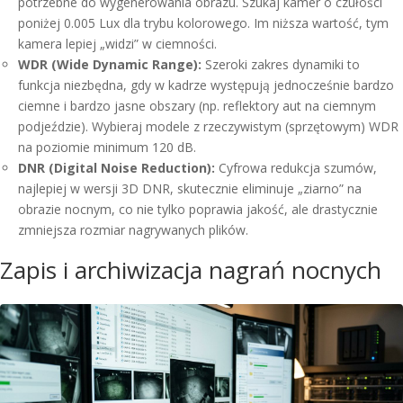
potrzebne do wygenerowania obrazu. Szukaj kamer o czułości
poniżej 0.005 Lux dla trybu kolorowego. Im niższa wartość, tym
kamera lepiej „widzi” w ciemności.
WDR (Wide Dynamic Range):
Szeroki zakres dynamiki to
funkcja niezbędna, gdy w kadrze występują jednocześnie bardzo
ciemne i bardzo jasne obszary (np. reflektory aut na ciemnym
podjeździe). Wybieraj modele z rzeczywistym (sprzętowym) WDR
na poziomie minimum 120 dB.
DNR (Digital Noise Reduction):
Cyfrowa redukcja szumów,
najlepiej w wersji 3D DNR, skutecznie eliminuje „ziarno” na
obrazie nocnym, co nie tylko poprawia jakość, ale drastycznie
zmniejsza rozmiar nagrywanych plików.
Zapis i archiwizacja nagrań nocnych