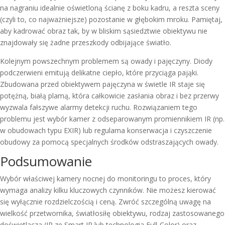
na nagraniu idealnie oświetloną ścianę z boku kadru, a reszta sceny
(czyli to, co najważniejsze) pozostanie w głębokim mroku. Pamiętaj,
aby kadrować obraz tak, by w bliskim sąsiedztwie obiektywu nie
znajdowały się żadne przeszkody odbijające światło.
Kolejnym powszechnym problemem są owady i pajęczyny. Diody
podczerwieni emitują delikatne ciepło, które przyciąga pająki.
Zbudowana przed obiektywem pajęczyna w świetle IR staje się
potężną, białą plamą, która całkowicie zasłania obraz i bez przerwy
wyzwala fałszywe alarmy detekcji ruchu. Rozwiązaniem tego
problemu jest wybór kamer z odseparowanym promiennikiem IR (np.
w obudowach typu EXIR) lub regularna konserwacja i czyszczenie
obudowy za pomocą specjalnych środków odstraszających owady.
Podsumowanie
Wybór właściwej kamery nocnej do monitoringu to proces, który
wymaga analizy kilku kluczowych czynników. Nie możesz kierować
się wyłącznie rozdzielczością i ceną. Zwróć szczególną uwagę na
wielkość przetwornika, światłosiłę obiektywu, rodzaj zastosowanego
doświetlacza (IR ze Smart IR lub technologia Full-Color) oraz