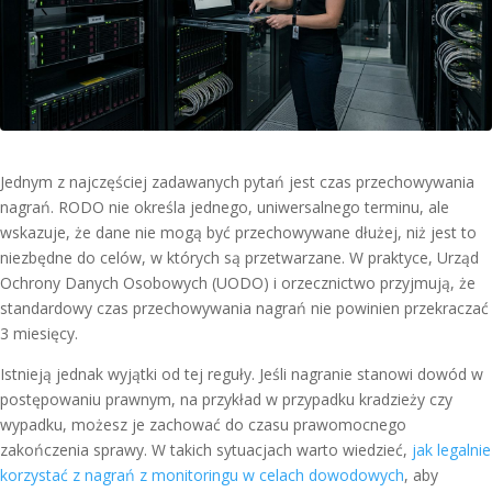
Jednym z najczęściej zadawanych pytań jest czas przechowywania
nagrań. RODO nie określa jednego, uniwersalnego terminu, ale
wskazuje, że dane nie mogą być przechowywane dłużej, niż jest to
niezbędne do celów, w których są przetwarzane. W praktyce, Urząd
Ochrony Danych Osobowych (UODO) i orzecznictwo przyjmują, że
standardowy czas przechowywania nagrań nie powinien przekraczać
3 miesięcy.
Istnieją jednak wyjątki od tej reguły. Jeśli nagranie stanowi dowód w
postępowaniu prawnym, na przykład w przypadku kradzieży czy
wypadku, możesz je zachować do czasu prawomocnego
zakończenia sprawy. W takich sytuacjach warto wiedzieć,
jak legalnie
korzystać z nagrań z monitoringu w celach dowodowych
, aby