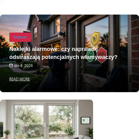
Recent Posts
Artykuły
Naklejki alarmowe: czy naprawdę
odstraszają potencjalnych włamywaczy?
sie 4, 2026
READ MORE