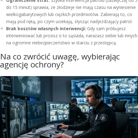
Ograniczenie strat:
Szybka interwencja patrolu (zazwyczaj od 5
do 15 minut) sprawia, że złodzieje nie mają czasu na wyniesienie
wielkogabarytowych lub ciężkich przedmiotów. Zabierają to, co
mają pod ręką, po czym uciekają, słysząc nadjeżdżający patrol.
Brak kosztów własnych interwencji:
Gdy sam próbujesz
interweniować lub prosisz o to sąsiada, narażasz siebie lub innych
na ogromne niebezpieczeństwo w starciu z przestępcą.
Na co zwrócić uwagę, wybierając
agencję ochrony?