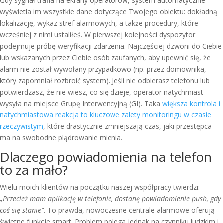
Gdy sygnał trafia na ekrany operatorów, system automatycznie
wyświetla im wszystkie dane dotyczące Twojego obiektu: dokładną
lokalizację, wykaz stref alarmowych, a także procedury, które
wcześniej z nimi ustaliłeś. W pierwszej kolejności dyspozytor
podejmuje próbę weryfikacji zdarzenia. Najczęściej dzwoni do Ciebie
lub wskazanych przez Ciebie osób zaufanych, aby upewnić się, że
alarm nie został wywołany przypadkowo (np. przez domownika,
który zapomniał rozbroić system). Jeśli nie odbierasz telefonu lub
potwierdzasz, że nie wiesz, co się dzieje, operator natychmiast
wysyła na miejsce Grupę Interwencyjną (GI). Taka
większa kontrola i
natychmiastowa reakcja to kluczowe zalety monitoringu w czasie
rzeczywistym
, które drastycznie zmniejszają czas, jaki przestępca
ma na swobodne plądrowanie mienia.
Dlaczego powiadomienia na telefon
to za mało?
Wielu moich klientów na początku naszej współpracy twierdzi:
„Przecież mam aplikację w telefonie, dostanę powiadomienie push, gdy
coś się stanie”
. To prawda, nowoczesne centrale alarmowe oferują
świetne funkcje smart. Problem polega jednak na czynniku ludzkim i