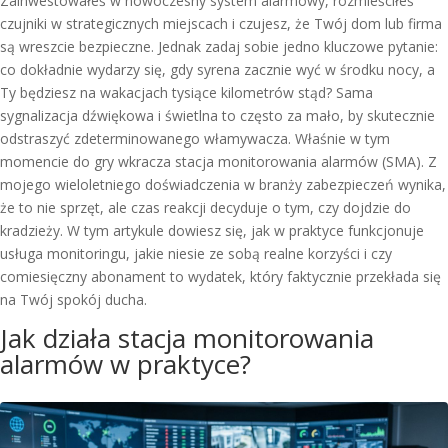
Zainwestowałeś w nowoczesny system alarmowy, rozmieściłeś
czujniki w strategicznych miejscach i czujesz, że Twój dom lub firma
są wreszcie bezpieczne. Jednak zadaj sobie jedno kluczowe pytanie:
co dokładnie wydarzy się, gdy syrena zacznie wyć w środku nocy, a
Ty będziesz na wakacjach tysiące kilometrów stąd? Sama
sygnalizacja dźwiękowa i świetlna to często za mało, by skutecznie
odstraszyć zdeterminowanego włamywacza. Właśnie w tym
momencie do gry wkracza stacja monitorowania alarmów (SMA). Z
mojego wieloletniego doświadczenia w branży zabezpieczeń wynika,
że to nie sprzęt, ale czas reakcji decyduje o tym, czy dojdzie do
kradzieży. W tym artykule dowiesz się, jak w praktyce funkcjonuje
usługa monitoringu, jakie niesie ze sobą realne korzyści i czy
comiesięczny abonament to wydatek, który faktycznie przekłada się
na Twój spokój ducha.
Jak działa stacja monitorowania
alarmów w praktyce?