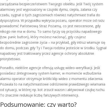
zarządzania bezpieczeństwem Twojego obiektu. Jeśli Twój system
alarmowy jest wyposażony w czujniki dymu, ciepła, zalania czy
czadu, sygnał o tych zagrożeniach również natychmiast trafia do
dyspozytora. W przypadku wykrycia pożaru, operator może od razu
powiadomić Państwową Straż Pożarną, co jest nieocenione, gdy
nikogo nie ma w domu. To samo tyczy się przycisku napadowego
(tzw. panic button), który możesz nacisnąć, gdy czujesz
bezpośrednie zagrożenie życia – na przykład, gdy intruz włamuje się
do domu, podczas gdy Ty i Twoja rodzina jesteście w środku. Sygnał
napadowy jest traktowany przez agencje ochrony absolutnie
priorytetowo.
Ponadto, niektóre agencje oferują usługę wideo-weryfikacji. Jeśli
posiadasz zintegrowany system kamer, w momencie wzbudzenia
alarmu operator otrzymuje krótki klip wideo z momentu zdarzenia.
Pozwala to na natychmiastowe odróżnienie prawdziwego włamania
od sytuacji, w której np. kot zrzucił wazon i aktywował czujkę ruchu.
To znacznie redukuje liczbę fałszywych interwencji.
Podsumowanie: czy warto?