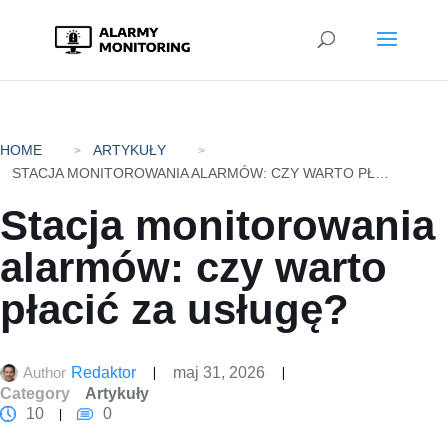
HOME
ARTYKUŁY
STACJA MONITOROWANIA ALARMÓW: CZY WARTO PŁACIĆ ZA USŁUGĘ?
Stacja monitorowania
alarmów: czy warto
płacić za usługę?
Author
Redaktor
maj 31, 2026
Category
Artykuły
10
0