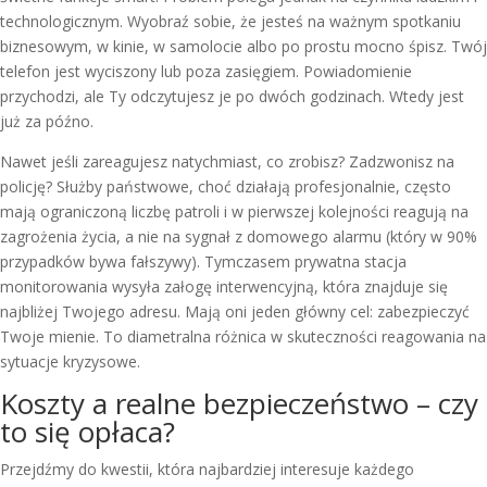
technologicznym. Wyobraź sobie, że jesteś na ważnym spotkaniu
biznesowym, w kinie, w samolocie albo po prostu mocno śpisz. Twój
telefon jest wyciszony lub poza zasięgiem. Powiadomienie
przychodzi, ale Ty odczytujesz je po dwóch godzinach. Wtedy jest
już za późno.
Nawet jeśli zareagujesz natychmiast, co zrobisz? Zadzwonisz na
policję? Służby państwowe, choć działają profesjonalnie, często
mają ograniczoną liczbę patroli i w pierwszej kolejności reagują na
zagrożenia życia, a nie na sygnał z domowego alarmu (który w 90%
przypadków bywa fałszywy). Tymczasem prywatna stacja
monitorowania wysyła załogę interwencyjną, która znajduje się
najbliżej Twojego adresu. Mają oni jeden główny cel: zabezpieczyć
Twoje mienie. To diametralna różnica w skuteczności reagowania na
sytuacje kryzysowe.
Koszty a realne bezpieczeństwo – czy
to się opłaca?
Przejdźmy do kwestii, która najbardziej interesuje każdego