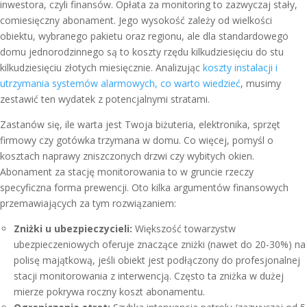
inwestora, czyli finansów. Opłata za monitoring to zazwyczaj stały,
comiesięczny abonament. Jego wysokość zależy od wielkości
obiektu, wybranego pakietu oraz regionu, ale dla standardowego
domu jednorodzinnego są to koszty rzędu kilkudziesięciu do stu
kilkudziesięciu złotych miesięcznie. Analizując
koszty instalacji i
utrzymania systemów alarmowych, co warto wiedzieć
, musimy
zestawić ten wydatek z potencjalnymi stratami.
Zastanów się, ile warta jest Twoja biżuteria, elektronika, sprzęt
firmowy czy gotówka trzymana w domu. Co więcej, pomyśl o
kosztach naprawy zniszczonych drzwi czy wybitych okien.
Abonament za stację monitorowania to w gruncie rzeczy
specyficzna forma prewencji. Oto kilka argumentów finansowych
przemawiających za tym rozwiązaniem:
Zniżki u ubezpieczycieli:
Większość towarzystw
ubezpieczeniowych oferuje znaczące zniżki (nawet do 20-30%) na
polisę majątkową, jeśli obiekt jest podłączony do profesjonalnej
stacji monitorowania z interwencją. Często ta zniżka w dużej
mierze pokrywa roczny koszt abonamentu.