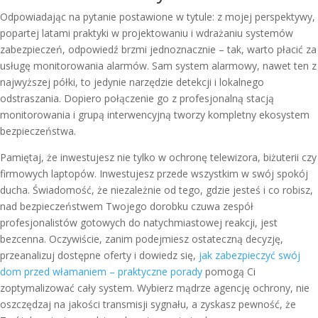
Odpowiadając na pytanie postawione w tytule: z mojej perspektywy,
popartej latami praktyki w projektowaniu i wdrażaniu systemów
zabezpieczeń, odpowiedź brzmi jednoznacznie – tak, warto płacić za
usługę monitorowania alarmów. Sam system alarmowy, nawet ten z
najwyższej półki, to jedynie narzędzie detekcji i lokalnego
odstraszania. Dopiero połączenie go z profesjonalną stacją
monitorowania i grupą interwencyjną tworzy kompletny ekosystem
bezpieczeństwa.
Pamiętaj, że inwestujesz nie tylko w ochronę telewizora, biżuterii czy
firmowych laptopów. Inwestujesz przede wszystkim w swój spokój
ducha. Świadomość, że niezależnie od tego, gdzie jesteś i co robisz,
nad bezpieczeństwem Twojego dorobku czuwa zespół
profesjonalistów gotowych do natychmiastowej reakcji, jest
bezcenna. Oczywiście, zanim podejmiesz ostateczną decyzję,
przeanalizuj dostępne oferty i dowiedz się,
jak zabezpieczyć swój
dom przed włamaniem – praktyczne porady
pomogą Ci
zoptymalizować cały system. Wybierz mądrze agencję ochrony, nie
oszczędzaj na jakości transmisji sygnału, a zyskasz pewność, że