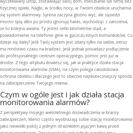
wyczekiwany urlop, zostawiając swój dom, mieszkanie lub firmę bez
fizycznej opieki. Nagle, w środku nocy, w Twoim obiekcie uruchamia
się system alarmowy. Syrena zaczyna głośno wyć, ale sąsiedzi
mocno śpią albo po prostu ignorują hałas, wychodząc z założenia,
że to kolejna awaria. Ty jesteś setki kilometrów stąd, a
powiadomienie na telefonie ginie w gąszczu innych komunikatów. Co
dzieje się dalej? Jeśli Twój system jest zdany tylko na siebie, intruz
ma mnóstwo czasu na kradzież. Jeśli jednak posiadasz podłączenie
do profesjonalnego centrum operacyjnego, pomoc jest już w
drodze. Z tego artykułu dowiesz się, jak w praktyce działa stacja
monitorowania alarmów (SMA), na czym polega całodobowa
ochrona obiektu i dlaczego jest to obecnie najskuteczniejszy sposób
na zabezpieczenie Twojego mienia.
Czym w ogóle jest i jak działa stacja
monitorowania alarmów?
Z perspektywy mojego wieloletniego doświadczenia w branży
zabezpieczeń, klienci często wyobrażają sobie stację monitorowania
jako niewielki pokój z jednym strażnikiem pijącym kawę przed
starym monitorem. Rzeczywistość jest jednak zupełnie inna.