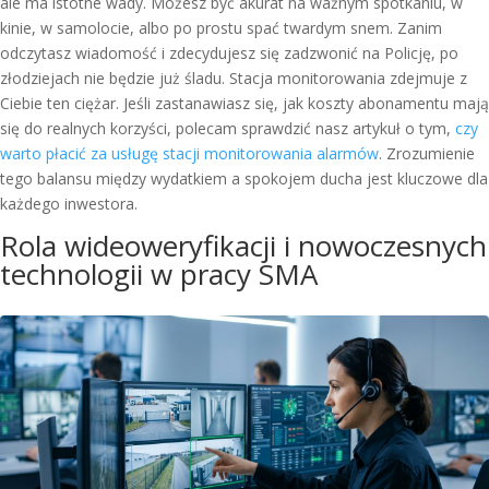
ale ma istotne wady. Możesz być akurat na ważnym spotkaniu, w
kinie, w samolocie, albo po prostu spać twardym snem. Zanim
odczytasz wiadomość i zdecydujesz się zadzwonić na Policję, po
złodziejach nie będzie już śladu. Stacja monitorowania zdejmuje z
Ciebie ten ciężar. Jeśli zastanawiasz się, jak koszty abonamentu mają
się do realnych korzyści, polecam sprawdzić nasz artykuł o tym,
czy
warto płacić za usługę stacji monitorowania alarmów
. Zrozumienie
tego balansu między wydatkiem a spokojem ducha jest kluczowe dla
każdego inwestora.
Rola wideoweryfikacji i nowoczesnych
technologii w pracy SMA