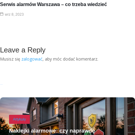
Serwis alarmów Warszawa – co trzeba wiedzieć
wrz 8, 2023
Leave a Reply
Musisz się
zalogować
, aby móc dodać komentarz.
Recent Posts
Artykuły
Naklejki alarmowe: czy naprawdę