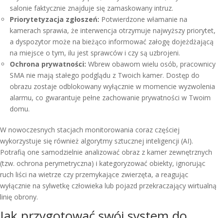
salonie faktycznie znajduje się zamaskowany intruz.
Priorytetyzacja zgłoszeń:
Potwierdzone włamanie na
kamerach sprawia, że interwencja otrzymuje najwyższy priorytet,
a dyspozytor może na bieżąco informować załogę dojeżdżającą
na miejsce o tym, ilu jest sprawców i czy są uzbrojeni.
Ochrona prywatności:
Wbrew obawom wielu osób, pracownicy
SMA nie mają stałego podglądu z Twoich kamer. Dostęp do
obrazu zostaje odblokowany wyłącznie w momencie wyzwolenia
alarmu, co gwarantuje pełne zachowanie prywatności w Twoim
domu.
W nowoczesnych stacjach monitorowania coraz częściej
wykorzystuje się również algorytmy sztucznej inteligencji (AI).
Potrafią one samodzielnie analizować obraz z kamer zewnętrznych
(tzw. ochrona perymetryczna) i kategoryzować obiekty, ignorując
ruch liści na wietrze czy przemykające zwierzęta, a reagując
wyłącznie na sylwetkę człowieka lub pojazd przekraczający wirtualną
linię obrony.
Jak przygotować swój system do