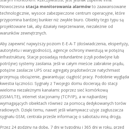
Nowoczesna
stacja monitorowania alarmów
to zaawansowane
technologicznie, wysoce zabezpieczone centrum operacyjne, które
przypomina bardziej bunkier niż zwykłe biuro. Obiekty tego typu są
projektowane tak, aby działały nieprzerwanie, niezależnie od
warunków zewnętrznych.
Aby zapewnić najwyższy poziom E-E-A-T (doświadczenia, ekspertyzy,
autorytetu i wiarygodności), agencje ochrony inwestują w potężną
infrastrukturę. Stacje posiadają redundantne (czyli podwójne lub
potrójne) systemy zasilania. Jeśli w całym mieście zabraknie prądu,
potężne zasilacze UPS oraz agregaty prądotwórcze natychmiast
przejmują obciążenie, gwarantując ciągłość pracy. Podobnie wygląda
kwestia łączności. Sygnały z Twojego domu docierają do stacji
wieloma niezależnymi kanałami: poprzez sieć komórkową
(GSM/LTE), internet stacjonarny (TCP/IP), a w najbardziej
wymagających obiektach również za pomocą dedykowanych torów
radiowych. Dzięki temu, nawet jeśli włamywacz użyje zagłuszacza
sygnału GSM, centrala prześle informację o sabotażu inną drogą.
Przez 24 godziny na dobę, 7 dni w tygodniu i 365 dni w roku, przed