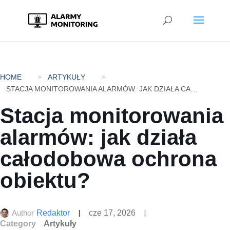
HOME
ARTYKUŁY
STACJA MONITOROWANIA ALARMÓW: JAK DZIAŁA CAŁODOBOWA OCHRONA OBIEKTU?
Stacja monitorowania
alarmów: jak działa
całodobowa ochrona
obiektu?
Author
Redaktor
cze 17, 2026
Category
Artykuły