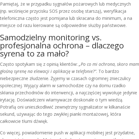
Pamiętaj, że w przypadku sygnałów pożarowych lub medycznych
(np. wciśnięcie przycisku SOS przez osobę starszą), weryfikacja
telefoniczna często jest pomijana lub skracana do minimum, a na
miejsce od razu kierowane są odpowiednie służby państwowe.
Samodzielny monitoring vs.
profesjonalna ochrona – dlaczego
syrena to za mało?
Często spotykam się z opinią klientów:
„Po co mi ochrona, skoro mam
głośną syrenę na elewacji i aplikację w telefonie?”
. To bardzo
niebezpieczne złudzenie. Żyjemy w czasach ogromnej znieczulicy
społecznej. Wyjący alarm w samochodzie czy na domu rzadko
skłania przechodniów do interwencji, a najczęściej wywołuje jedynie
irytację. Doświadczeni włamywacze doskonale o tym wiedzą.
Potrafią oni unieszkodliwić zewnętrzny sygnalizator w kilkanaście
sekund, używając do tego zwykłej pianki montażowej, która
całkowicie tłumi dźwięk.
Co więcej, powiadomienie push w aplikacji mobilnej jest przydatne,