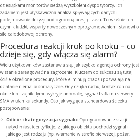
dziesiątkami monitorów siedzą wyszkoleni dyspozytorzy. Ich
zadaniem jest błyskawiczna analiza spływających danych i
podejmowanie decyzji pod ogromną presją czasu. To właśnie ten
czynnik ludzki, wsparty nowoczesnym oprogramowaniem, stanowi o
sile całodobowej ochrony.
Procedura reakcji krok po kroku – co
dzieje się, gdy włącza się alarm?
Wielu użytkowników zastanawia się, jak szybko agencja ochrony jest
w stanie zareagować na zagrożenie. Kluczem do sukcesu są tutaj
ściśle określone procedury, które eliminują chaos i pozwalają na
działanie niemal automatyczne. Gdy czujka ruchu, kontaktron na
oknie lub czujnik dymu wykryje anomalię, sygnał trafia na serwery
SMA w ułamku sekundy. Oto jak wygląda standardowa ścieżka
postępowania:
Odbiór i kategoryzacja sygnału:
Oprogramowanie stacji
natychmiast identyfikuje, z jakiego obiektu pochodzi sygnał i
jakiego jest rodzaju (np. włamanie w strefie pierwszej, pożar,