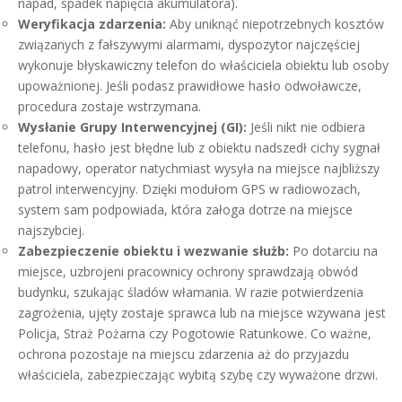
napad, spadek napięcia akumulatora).
Weryfikacja zdarzenia:
Aby uniknąć niepotrzebnych kosztów
związanych z fałszywymi alarmami, dyspozytor najczęściej
wykonuje błyskawiczny telefon do właściciela obiektu lub osoby
upoważnionej. Jeśli podasz prawidłowe hasło odwoławcze,
procedura zostaje wstrzymana.
Wysłanie Grupy Interwencyjnej (GI):
Jeśli nikt nie odbiera
telefonu, hasło jest błędne lub z obiektu nadszedł cichy sygnał
napadowy, operator natychmiast wysyła na miejsce najbliższy
patrol interwencyjny. Dzięki modułom GPS w radiowozach,
system sam podpowiada, która załoga dotrze na miejsce
najszybciej.
Zabezpieczenie obiektu i wezwanie służb:
Po dotarciu na
miejsce, uzbrojeni pracownicy ochrony sprawdzają obwód
budynku, szukając śladów włamania. W razie potwierdzenia
zagrożenia, ujęty zostaje sprawca lub na miejsce wzywana jest
Policja, Straż Pożarna czy Pogotowie Ratunkowe. Co ważne,
ochrona pozostaje na miejscu zdarzenia aż do przyjazdu
właściciela, zabezpieczając wybitą szybę czy wyważone drzwi.