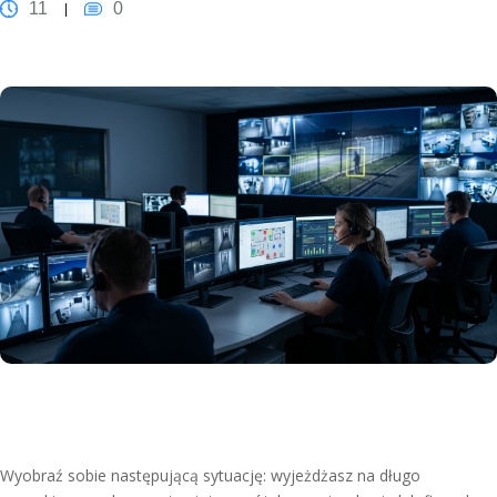
11
0
Wyobraź sobie następującą sytuację: wyjeżdżasz na długo