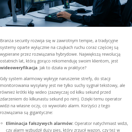
Branża security rozwija się w zawrotnym tempie, a tradycyjne
systemy oparte wyłącznie na czujkach ruchu coraz częściej są
wypierane przez rozwiązania hybrydowe. Największą rewolucją
ostatnich lat, którą gorąco rekomenduję swoim klientom, jest
wideoweryfikacja
. Jak to działa w praktyce?
Gdy system alarmowy wykryje naruszenie strefy, do stacji
monitorowania wysyłany jest nie tylko suchy sygnał tekstowy, ale
również krótki klip wideo (zazwyczaj od kilku sekund przed
zdarzeniem do kilkunastu sekund po nim). Dzięki temu operator
widzi na własne oczy, co wywołało alarm. Korzyści z tego
rozwiązania są gigantyczne:
Eliminacja fałszywych alarmów:
Operator natychmiast widzi,
czy alarm wzbudził duży pies, który zrzucił wazon, czy też w